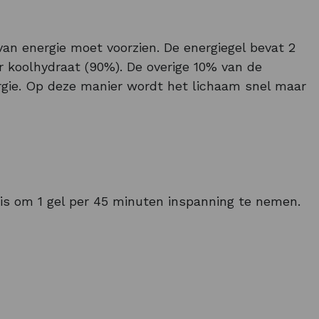
van energie moet voorzien. De energiegel bevat 2
 koolhydraat (90%). De overige 10% van de
ergie. Op deze manier wordt het lichaam snel maar
e sportgel is dan ook zeer geschikt als
hardloop
n. Je start dan vaak eerst met het gebruik van
e te nemen dankzij het kleine formaat.
s is om 1 gel per 45 minuten inspanning te nemen.
aast deze
energy gel
heeft BOOOM sportvoeding
rect uit voorraad leverbaar. En vandaag besteld is