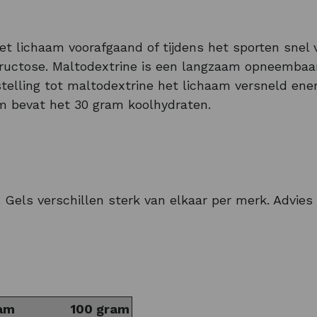
t lichaam voorafgaand of tijdens het sporten snel 
fructose. Maltodextrine is een langzaam opneembaar
nstelling tot maltodextrine het lichaam versneld en
am bevat het 30 gram koolhydraten.
ft dit de Energy Gel een extra sterke fruitsmaak. D
algemeen in het tweede deel van je race of maratho
e scheurlint eenvoudig te gebruiken en makkelijk me
t. Gels verschillen sterk van elkaar per merk. Advie
pple Cinnamon, Banana Peach en Strawberry Kiwi. N
rinks in het assortiment. Vanzelfsprekend is dit di
am
100 gram