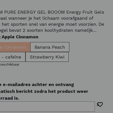
 PURE ENERGY GEL BOOOM Energy Fruit Gels
deaal wanneer je het lichaam voorafgaand of
s het sporten snel van energie moet voorzien. De
egel bevat 2 soorten koolhydraten namelijk
extrine en fructose. Maltodextrine is een
:
Apple Cinnamon
am opneembaar koolhydraat (90%). De overige
le Cinnamon
Banana Peach
 - cafeïne
Strawberry Kiwi
 beschikbaar
je e-mailadres achter en ontvang
atisch bericht zodra het product weer
rraad is.