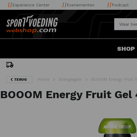
Experience Center
Evenementen
Podcast
SHOP
uis
Home
Energiegels
BOOOM Energy Fruit G
TERUG
BOOOM Energy Fruit Gel