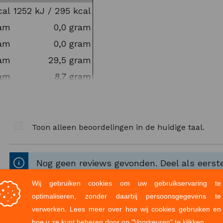
cal
1252 kJ / 295 kcal
g dan eens onze hoogwaardige
Performance Sokken
ram
0,0 gram
ram
0,0 gram
ram
29,5 gram
ram
8,7 gram
ram
0 gram
am
0 gram
ram
0,01 gram
Toon alleen beoordelingen in de huidige taal.
Nog geen reviews gevonden. Deel als eerste
centraat, aroma's, kaliumsorbaat, natriumbenzoaat.