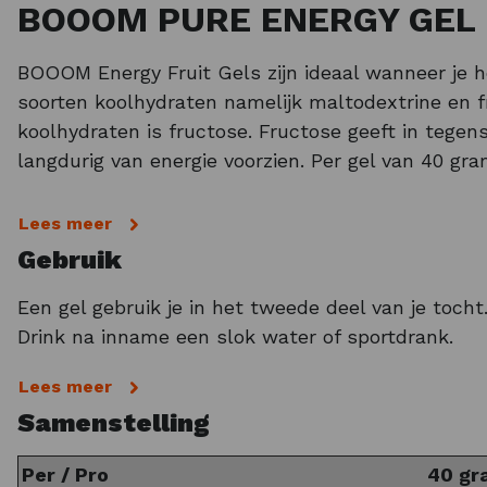
BOOOM PURE ENERGY GEL
BOOOM Energy Fruit Gels zijn ideaal wanneer je he
soorten koolhydraten namelijk maltodextrine en 
koolhydraten is fructose. Fructose geeft in tege
langdurig van energie voorzien. Per gel van 40 gr
Dankzij de aanwezigheid van fruitconcentraten gee
Lees meer
gel
het hardlopen. Een
sportgel
neem je over het 
Gebruik
Energy Bars. De Energy Gel is dankzij het handig
Een gel gebruik je in het tweede deel van je toch
BOOOM SPORTVOEDING KOPEN
Drink na inname een slok water of sportdrank.
De BOOOM gels zijn verkrijgbaar in de smaken A
Lees meer
ook nog Energy Bars, Isotonic Drinks en Recovery D
Samenstelling
morgen al in huis!
Per / Pro
40 gr
Tip: