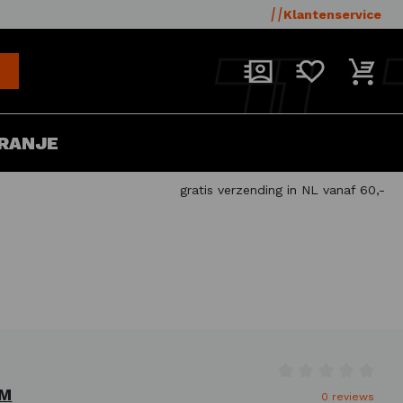
Klantenservice
RANJE
gratis verzending in NL vanaf 60,-
Gemiddelde waar
M
0 reviews