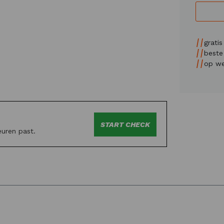
grati
beste 
op we
START CHECK
euren past.