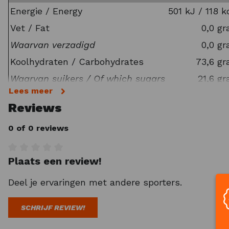
Energie / Energy
501 kJ / 118 k
Maximaal comfort tijdens het sporten? Overwee
Vet / Fat
0,0 g
Waarvan verzadigd
0,0 g
Koolhydraten / Carbohydrates
73,6 g
Waarvan suikers / Of which sugars
21,6 g
Lees meer
Vezels / Fiber
0 g
Reviews
Eiwitten / Proteins
0 gr
0 of 0 reviews
Zout / Salt
0,02 g
Ingrediënten BOOOM Energy Gel:
Plaats een review!
Gemiddelde waardering van 0 van 5 sterren
Maltodextrine, Water, Fructose siroop, Appel con
Deel je ervaringen met andere sporters.
Allergenen declaratie EU:
SCHRIJF REVIEW!
Waarschuwing:
Koel en droog bewaren.