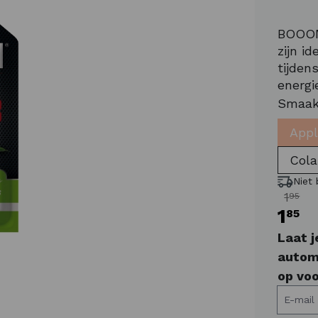
BOOOM
zijn i
tijden
energi
maltod
Smaak
langza
App
10
Cola
Niet
1
95
1
85
Laat 
autom
op voo
E-mail