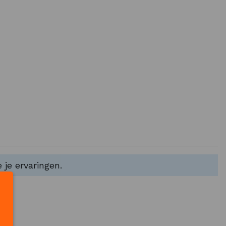
of multifunctionele
Bandana’s
!
 je ervaringen.