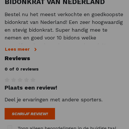
BIDONKRAT VAN NEDERLAND
Bestel nu het meest verkochte en goedkoopste
bidonkrat van Nederland! Een zeer hoogwaardig
en stevig bidonkrat. Super handig mee te
nemen en goed voor 10 bidons welke
vanzelfsprekend worden meegeleverd. Nu van
Lees meer
59.95 euro voor slechts 35.95 euro. Een zeer
Reviews
goedkoop bidonkrat welke voorzien is van Bio
Bidons. De bidons worden op een mooie manier
0 of 0 reviews
zichtbaar weergegeven. De bidons zijn Bio Based
en hebben een zachte drinktuit. Daarnaast is
Plaats een review!
Gemiddelde waardering van 0 van 5 sterren
de grote vulopening handig voor het vullen van
Deel je ervaringen met andere sporters.
sportdrank in je bidon. Dankzij het
doorzichtige
venster weet je ook nog eens
SCHRIJF REVIEW!
exact hoeveel sportdrank of water in je bidon
zit. Ook is de bidon geheel lekbestendig. Wel zo
Toon alleen beoordelingen in de huidige taal.