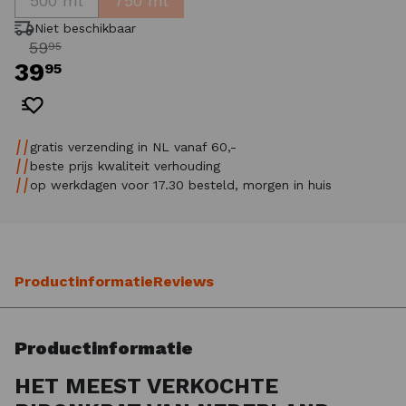
500 ml
750 ml
59.95 euro voor slechts 35.95 euro. Een zeer g
Niet beschikbaar
59
95
39
95
gratis verzending in NL vanaf 60,-
beste prijs kwaliteit verhouding
op werkdagen voor 17.30 besteld, morgen in huis
Productinformatie
Reviews
Productinformatie
HET MEEST VERKOCHTE