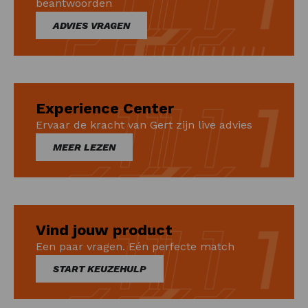
beantwoorden
ADVIES VRAGEN
Experience Center
Ervaar de kracht van Gert zijn live advies
MEER LEZEN
Vind jouw product
Een paar vragen. Eén perfecte match
START KEUZEHULP