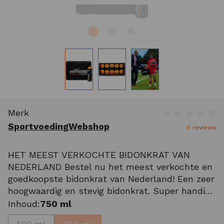
Merk
Gemiddelde wa
SportvoedingWebshop
0 reviews
HET MEEST VERKOCHTE BIDONKRAT VAN
NEDERLAND Bestel nu het meest verkochte en
goedkoopste bidonkrat van Nederland! Een zeer
hoogwaardig en stevig bidonkrat. Super handig
mee te nemen en goed voor 10 bidons welke
Inhoud:
750 ml
vanzelfsprekend worden meegeleverd. Nu van