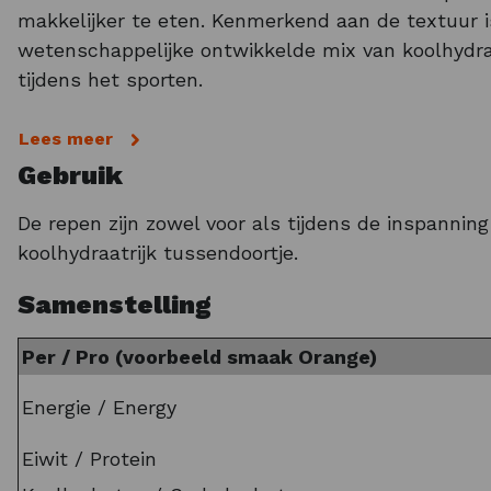
makkelijker te eten. Kenmerkend aan de textuur i
wetenschappelijke ontwikkelde mix van koolhydrat
tijdens het sporten.
POWERBAR REPEN
Lees meer
Gebruik
Verder zijn aan de repen natrium en magnesium to
Magnesium draagt bij tot een normale werking van
De repen zijn zowel voor als tijdens de inspannin
kunstmatige kleurstoffen en conserveringsmidde
koolhydraatrijk tussendoortje.
mountainbikers en hardlopen. Tot slot is de Powe
Samenstelling
Tip:
Per / Pro (voorbeeld smaak Orange)
Maximaal comfort tijdens het sporten? Overwee
Energie / Energy
Eiwit / Protein