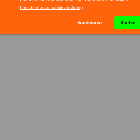
, hazelnoten, amandelen en soja bevatten.
reik van jonge kinderen houden. Aanbevolen dagdos