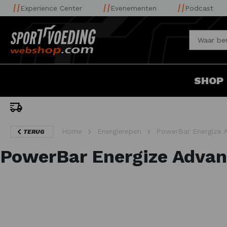
Experience Center
Evenementen
Podcast
SHOP
uis
Home
Energierepen
PowerBar Energize 
TERUG
PowerBar Energize Advan