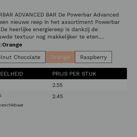
BAR ADVANCED BAR De Powerbar Advanced
 een nieuwe reep in het assortiment Powerbar
 De heerlijke energiereep is dankzij de
uwde textuur nog makkelijker te eten.
kend aan de textuur is dat deze niet te droog
:
Orange
kkerig is. De reep bevat een C2MAX
lnut Chocolate
Orange
Raspberry
dratenmix. Deze w
EELHEID
PRIJS PER STUK
2.55
5
2.45
 beschikbaar