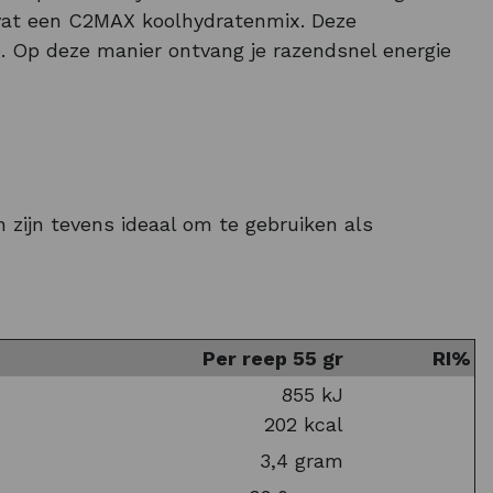
bevat een C2MAX koolhydratenmix. Deze
e. Op deze manier ontvang je razendsnel energie
ktrolyten door het zweten op te vangen.
Verder zijn aan de Powerbar repen geen
 zijn tevens ideaal om te gebruiken als
eer populair als
sportreep voor het wielrennen
,
.
Per reep 55 gr
RI%
of multifunctionele
Bandana’s
!
855 kJ
202 kcal
3,4 gram