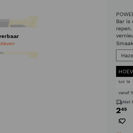
POWER
Bar is
repen.
vernie
verbaar
Kenmer
Smaak
atieven
en pla
Haze
koolhy
HOEV
tot
14
vanaf
1
Niet
2
45