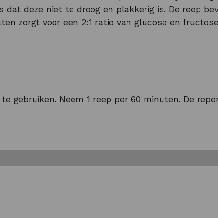
s dat deze niet te droog en plakkerig is. De reep 
en zorgt voor een 2:1 ratio van glucose en fructos
egevoegd. Natrium is belangrijk om de verloren ele
 de spieren en de vermindering van vermoeidheid. 
g te gebruiken. Neem 1 reep per 60 minuten. De repen
len toegevoegd. Dit maakt de
sport repen
dan ook z
rbar Advanced Bar verkrijgbaar in meerdere smaken
g dan eens onze hoogwaardige
Performance Sokken