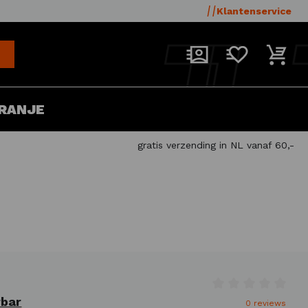
Klantenservice
RANJE
gratis verzending in NL vanaf 60,-
Gemiddelde waar
bar
0 reviews