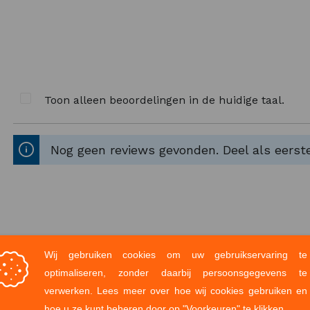
Toon alleen beoordelingen in de huidige taal.
Nog geen reviews gevonden. Deel als eerste
ed Bar:
 suiker, tarwegluten, zonnebloemolie, gemoute gerste
okosnootolie en -vet, wortelpreparaat [fructose siro
re melkpoeder, bevochtigingsmiddel (glycerol), natr
delen en soja bevatten.