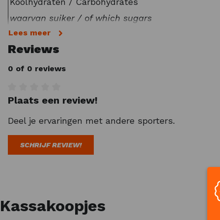
Koolhydraten / Carbohydrates
waarvan suiker / of which sugars
Lees meer
Vet / Fat
Reviews
waarvan verzadigd / of which saturated
Vezels / Fibre
0 of 0 reviews
Sodium
Magnesium
Plaats een review!
Gemiddelde waardering van 0 van 5 sterren
Natrium
Deel je ervaringen met andere sporters.
Ingrediënten van de PowerBar Energize Advanc
SCHRIJF REVIEW!
Dadels, havervlokken, rijst crispies (rijstebloem,
appelvlokken (appelpulp, zetmeel), rijstsiroop, k
concentraat, zuurteregelaar (citroenzuur)], mage
aroma. Kan sporen van pinda’s, hazelnoten, aman
Kassakoopjes