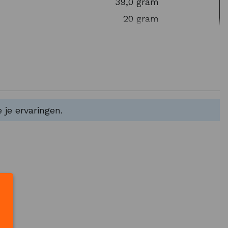
39,0 gram
20 gram
3,0 gram
1,9 gram
3,1 gram
0,30 gram
56,6 mg
15%
 je ervaringen.
121 mg
meel, zout), rijstebloem, fructose, fructosesiroop,
op, suiker, wortelsap concentraat, appelpuree
iumchloride, magnesium carbonaat, natuurlijk