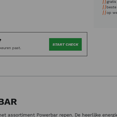
grati
beste 
op we
?
START CHECK
keuren past.
BAR
et assortiment Powerbar repen. De heerlijke energi