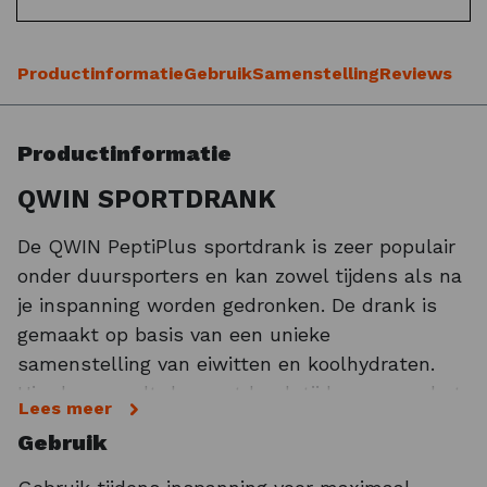
Productinformatie
Gebruik
Samenstelling
Reviews
Productinformatie
QWIN SPORTDRANK
De QWIN PeptiPlus sportdrank is zeer populair
onder duursporters en kan zowel tijdens als na
je inspanning worden gedronken. De drank is
gemaakt op basis van een unieke
samenstelling van eiwitten en koolhydraten.
Hierdoor wordt de sportdrank tijdens en na het
Lees meer
sporten snel opgenomen in het lichaam. Zo
Gebruik
ontvang je per bidon van 500 ml maar liefst
30,4 gram koolhydraten en 5 gram eiwitten.