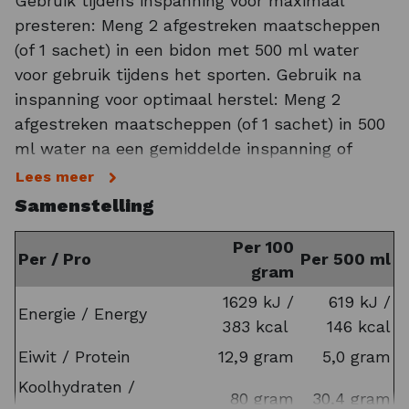
Gebruik tijdens inspanning voor maximaal
Doordat de eiwitten in kleine stukjes zijn
presteren: Meng 2 afgestreken maatscheppen
opgedeeld (eiwithydrolysaat) worden ze
(of 1 sachet) in een bidon met 500 ml water
makkelijker en daardoor sneller opgenomen. De
voor gebruik tijdens het sporten. Gebruik na
toevoeging van peptiden ondersteunen zo een
inspanning voor optimaal herstel: Meng 2
snel herstel van de spieren na een intensieve
afgestreken maatscheppen (of 1 sachet) in 500
training of wedstrijd. Eiwitten bevorderen niet
ml water na een gemiddelde inspanning of
alleen een optimaal spierherstel, maar dragen
meng 4 afgestreken maatscheppen in 750 ml
Lees meer
ook bij tot de instandhouding van de
water na een zware inspanning.
Samenstelling
spiermassa.
Per 100
QWIN SPORTVOEDING BESTELLEN
Per / Pro
Per 500 ml
gram
De PeptiPlus sportdrank is dan ook de ideale
1629 kJ /
619 kJ /
Energie / Energy
alles-in-1 sportdrank die je tijdens het sporten
383 kcal
146 kcal
van de nodige energie voorziet én na inspanning
Eiwit / Protein
12,9 gram
5,0 gram
helpt met herstel van de spieren. De drank is
Koolhydraten /
makkelijk te bereiden en zeer goed van smaak.
80 gram
30,4 gram