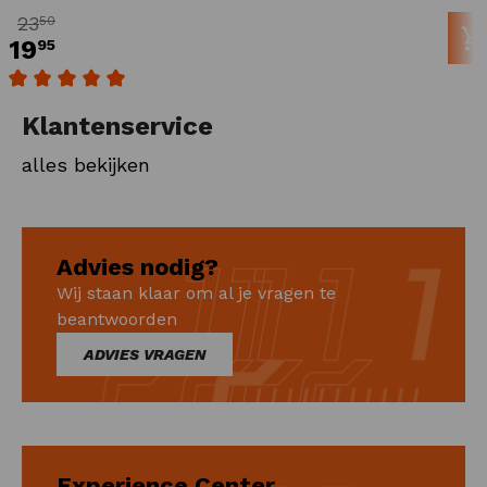
23
50
19
95
Gemiddelde waardering van 5 van 5 sterren
Klantenservice
alles bekijken
Advies nodig?
Wij staan klaar om al je vragen te
beantwoorden
ADVIES VRAGEN
Experience Center