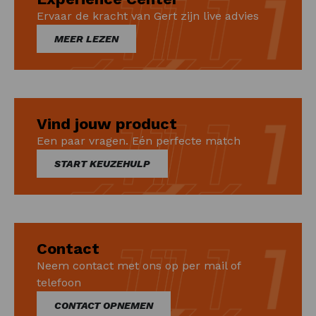
Ervaar de kracht van Gert zijn live advies
MEER LEZEN
Vind jouw product
Een paar vragen. Eén perfecte match
START KEUZEHULP
Contact
Neem contact met ons op per mail of
telefoon
CONTACT OPNEMEN