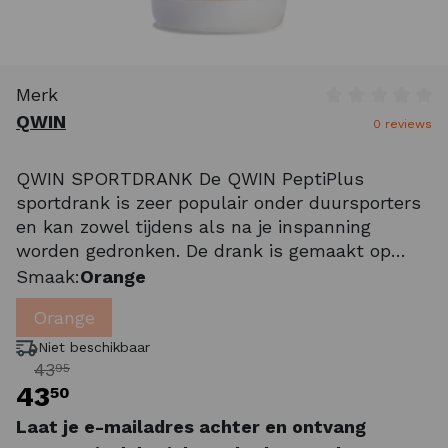
Merk
Gemiddelde wa
QWIN
0 reviews
QWIN SPORTDRANK De QWIN PeptiPlus
sportdrank is zeer populair onder duursporters
en kan zowel tijdens als na je inspanning
worden gedronken. De drank is gemaakt op
basis van een unieke samenstelling van
Smaak:
Orange
eiwitten en koolhydraten. Hierdoor wordt de
Orange
sportdrank tijdens en na het sporten snel
opgenomen i
Niet beschikbaar
43
95
43
50
Laat je e-mailadres achter en ontvang