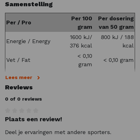
Samenstelling
gram koolhydraten welke het lichaam snel van
energie voorzien. De drank is verkrijgbaar in de
Per 100
Per dosering
smaken Orange en Cherry.
Per / Pro
gram
van 50 gram
Tip:
1600 kJ/
800 kJ / 188
Energie / Energy
376 kcal
kcal
Maximaal comfort tijdens het sporten?
< 0,10
Overweeg dan eens onze
Vet / Fat
< 0,10 gram
gram
hoogwaardige
Performance Sokken
of
multifunctionele
Bandana’s
!
waarvan verzadigd /
< 0,10
Lees meer
< 0,10 gram
of which saturated
gram
Reviews
Koolhydraten /
91,4
45,7 gram
0 of 0 reviews
Carbohydrates
gram
waarvan suiker / of
44,5
22,3 gram
Plaats een review!
Gemiddelde waardering van 0 van 5 sterren
which sugars
gram
< 0,10
Deel je ervaringen met andere sporters.
Eiwitten / Protein
< 0,10 gram
gram