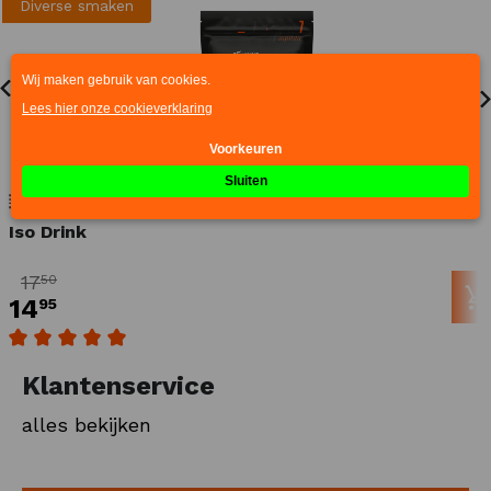
Diverse smaken
Morgen in huis
Iso Drink
17
50
14
95
Gemiddelde waardering van 5 van 5 sterren
Klantenservice
alles bekijken