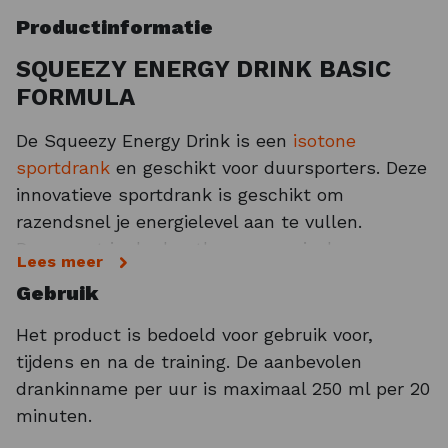
Productinformatie
SQUEEZY ENERGY DRINK BASIC
FORMULA
De Squeezy Energy Drink is een
isotone
sportdrank
en geschikt voor duursporters. Deze
innovatieve sportdrank is geschikt om
razendsnel je energielevel aan te vullen.
Daarnaast is de
dorstlesser
speciaal
Lees meer
ontwikkeld voor sporters welke last hebben
Gebruik
van een gevoelige maag. Bovendien is Energy
Drink vrij van fructose, lactose en gluten,
Het product is bedoeld voor gebruik voor,
waardoor het geschikt is voor sporters met
tijdens en na de training. De aanbevolen
specifieke wensen. De Squeezy
sportdrank
drankinname per uur is maximaal 250 ml per 20
poeder
is te gebruiken tijdens intensieve
minuten.
inspanningen. Per dosering levert de drank 46