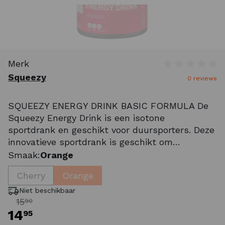
Merk
Gemiddelde wa
Squeezy
0 reviews
SQUEEZY ENERGY DRINK BASIC FORMULA De
Squeezy Energy Drink is een isotone
sportdrank en geschikt voor duursporters. Deze
innovatieve sportdrank is geschikt om
razendsnel je energielevel aan te vullen.
Smaak:
Orange
Daarnaast is de dorstlesser speciaal
Cherry
Orange
ontwikkeld voor sporters welke last hebben
van een gevoelige m
Niet beschikbaar
15
90
14
95