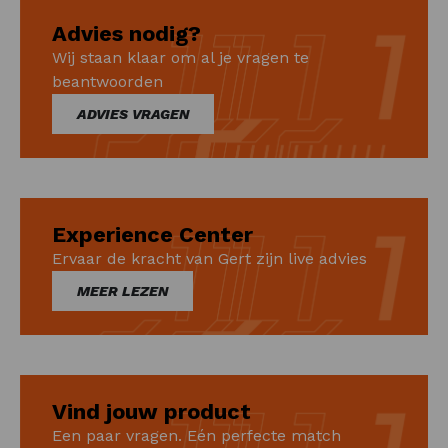
Advies nodig?
Wij staan klaar om al je vragen te
beantwoorden
ADVIES VRAGEN
Experience Center
Ervaar de kracht van Gert zijn live advies
MEER LEZEN
Vind jouw product
Een paar vragen. Eén perfecte match