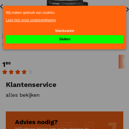
Morgen in huis
Gel Drink zonder cafeine
1
80
Gemiddelde waardering van 4 van 5 sterren
Klantenservice
alles bekijken
Advies nodig?
Wij staan klaar om al je vragen te