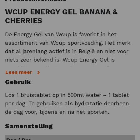
WCUP ENERGY GEL BANANA &
CHERRIES
De Energy Gel van Wcup is favoriet in het
assortiment van Wcup sportvoeding. Het merk
dat al jarenlang actief is in België en niet voor
niets zeer bekend is. Wcup Energy Gel is
geschikt voor alle type duursporters. De
Lees meer
koolhydraatrijke
energiegels
voorzien het
Gebruik
lichaam snel van de nodige energie. Per
dosering van 40ml ontvang je 30 gram
Los 1 bruistablet op in 500ml water – 1 tablet
koolhydraten. Daarnaast bevat de
isotone
per dag. Te gebruiken als hydratatie doorheen
gel
extra Vitamine B1. B1, oftewel Thiamine
de dag voor, tijdens en na het sporten.
activeert de natuurlijke energie in het lichaam.
Samenstelling
Het draagt bij aan de normale werking van het
zenuwstelsel en is daarnaast goed voor het