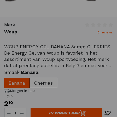
Merk
Gemiddelde wa
Wcup
0 reviews
WCUP ENERGY GEL BANANA &amp; CHERRIES
De Energy Gel van Wcup is favoriet in het
assortiment van Wcup sportvoeding. Het merk
dat al jarenlang actief is in België en niet voor
niets zeer bekend is. Wcup Energy Gel is
Smaak:
Banana
geschikt voor alle type duursporters. De
Banana
Cherries
koolhydraatrijke energiegels voorzien het li
Morgen in huis
2
35
2
10
Producthoeveelheid: Voer de gewenste ho
IN WINKELKAR