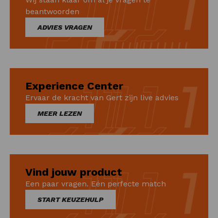
beantwoorden
ADVIES VRAGEN
Experience Center
Ervaar de kracht van Gert zijn live advies
MEER LEZEN
Vind jouw product
Een paar vragen. Eén perfecte match
START KEUZEHULP