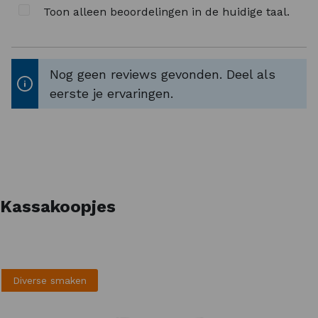
Toon alleen beoordelingen in de huidige taal.
Allergenen declaratie EU:
-
Waarschuwing:
Koel en droog bewaren, buiten
Nog geen reviews gevonden. Deel als
bereik van jonge kinderen houden. Aanbevolen
eerste je ervaringen.
dagdosering niet overschrijden. Een
voedingssupplement is geen vervanging voor
een gevarieerde voeding.
Kassakoopjes
Diverse smaken