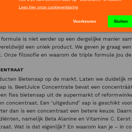
ntraat
e formule is niet eerder op een dergelijke manier s
ereldwijd een uniek product. We geven je graag een 
. Onze filosofie en waarom de triple formule jou de 
NCENTRAAT
roducten Bietensap op de markt. Laten we duidelijk
ap is. BeetJuice Concentrate bevat een concentráát
en fles bietensap uit de supermarkt of reformwinkel
en concentraat. Een ‘uitgedund’ sap is geschikt voor
rter dan is een concentraat een betere keuze. Daar
diënten, namelijk Beta Alanine en Vitamine C. Eerst
raat. Wat is dat eigenlijk? En waarom kan je – in 