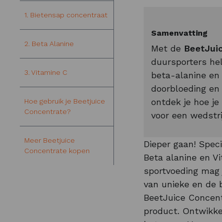
1. Bietensap concentraat
Samenvatting
2. Beta Alanine
Met de
BeetJui
duursporters hel
3. Vitamine C
beta-alanine en 
doorbloeding en 
ontdek je hoe je
Hoe gebruik je Beetjuice
Concentrate?
voor een wedstri
Meer Beetjuice
Dieper gaan! Spec
Concentrate kopen
Beta alanine en Vi
sportvoeding mag 
van unieke en de 
BeetJuice Concentr
product. Ontwikkel