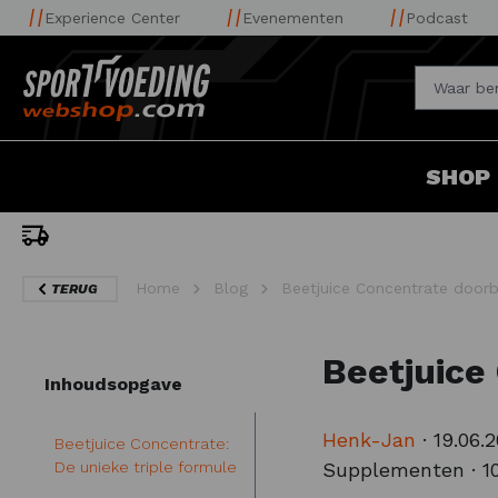
Experience Center
Evenementen
Podcast
SHOP
uis
Home
Blog
Beetjuice Concentrate doorb
TERUG
Beetjuice
Inhoudsopgave
Henk-Jan
·
19.06.
Beetjuice Concentrate:
De unieke triple formule
Supplementen
·
1