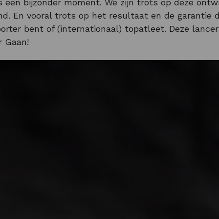
s een bijzonder moment. We zijn trots op deze ontwi
nd. En vooral trots op het resultaat en de garantie d
orter bent of (internationaal) topatleet. Deze lance
r Gaan!