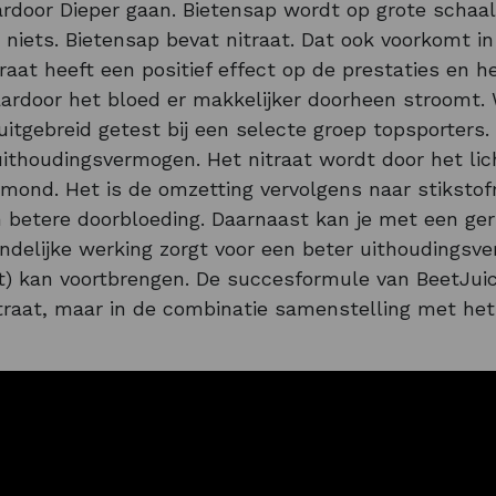
ardoor Dieper gaan. Bietensap wordt op grote schaa
r niets. Bietensap bevat nitraat. Dat ook voorkomt in
itraat heeft een positief effect op de prestaties en 
ardoor het bloed er makkelijker doorheen stroomt.
 uitgebreid getest bij een selecte groep topsporters.
uithoudingsvermogen. Het nitraat wordt door het lic
e mond. Het is de omzetting vervolgens naar stiksto
 betere doorbloeding. Daarnaast kan je met een ger
indelijke werking zorgt voor een beter uithoudingsv
t) kan voortbrengen. De succesformule van BeetJuice
raat, maar in de combinatie samenstelling met het 