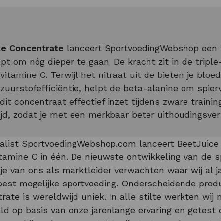
ce Concentrate
lanceert SportvoedingWebshop een w
pt om nóg dieper te gaan. De kracht zit in de trip
vitamine C. Terwijl het nitraat uit de bieten je bloe
zuurstofefficiëntie, helpt de beta-alanine om spierve
 dit concentraat effectief inzet tijdens zware traini
jd, zodat je met een merkbaar beter uithoudingsver
ialist SportvoedingWebshop.com lanceert BeetJuice
tamine C in één. De nieuwste ontwikkeling van de sp
je van ons als marktleider verwachten waar wij al j
best mogelijke sportvoeding. Onderscheidende produ
ate is wereldwijd uniek. In alle stilte werkten wij m
d op basis van onze jarenlange ervaring en getest d