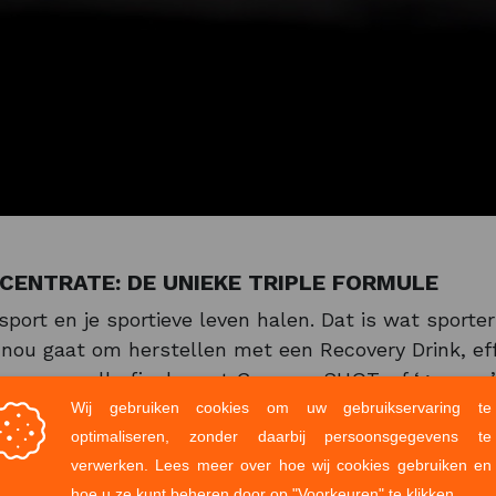
CENTRATE: DE UNIEKE TRIPLE FORMULE
port en je sportieve leven halen. Dat is wat sporters
 nou gaat om herstellen met een Recovery Drink, ef
 super snelle finale met Guarana SHOT, of ‘gewoon’ 
niveau het maximale eruit halen. Topsport én recrea
rate gaat daar zeker het nodige aan toevoegen.
gelijk door de unieke triple formule: