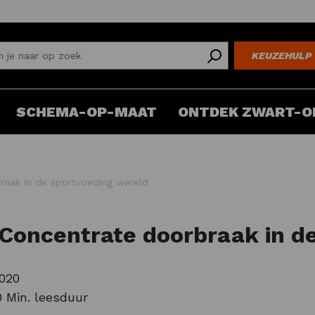
KEUZEHULP
SCHEMA-OP-MAAT
ONTDEK ZWART-O
raak in de sportvoeding wereld
 Concentrate doorbraak in d
2020
0 Min. leesduur