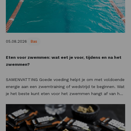
05.08.2026
Bas
Eten voor zwemmen: wat eet je voor, tijdens en na het
zwemmen?
SAMENVATTING Goede voeding helpt je om met voldoende
energie aan een zwemtraining of wedstrijd te beginnen. Wat
je het beste kunt eten voor het zwemmen hangt af van het
moment waarop je gaat zwemmen, de intensiteit van de
training en je persoonlijke voorkeur. Een lichte maaltijd met
voldoende koolhydraten is vaak een goede keuze vóór het
zwemmen. Tijdens langere of intensieve trainingen kunnen
sportdranken, gel drinks en energierepen helpen om je