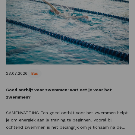
geschikt zijn rondom het sporten. Eiwitrijke snacks zijn
ideaal wanneer je op zoek bent naar een voedzaam
tussendoortje dat past bij een actieve levensstijl. Maar
welke snacks bevatten veel eiwitten? En waar zitten veel
eiwitten in en weinig koolhydraten? In deze blog ontdek je
10 lekkere eiwitrijke tussendoortjes die makkelijk mee te
nemen zijn en helpen om op een eenvoudige manier extra
eiwitten aan je voedingspatroon toe te voegen.
23.07.2026
Bas
Goed ontbijt voor zwemmen: wat eet je voor het
zwemmen?
SAMENVATTING Een goed ontbijt voor het zwemmen helpt
je om energiek aan je training te beginnen. Vooral bij
ochtend zwemmen is het belangrijk om je lichaam na de
nacht weer te voorzien van voedingsstoffen. In deze blog