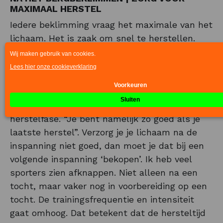
MAXIMAAL HERSTEL
Iedere beklimming vraag het maximale van het
lichaam. Het is zaak om snel te herstellen.
Om ervoor te zorgen dat je de dag erna weer
optimaal van start kan gaan en maximaal
hersteld bent is het zaak om snel te
herstellen. De sleutelperiode van een zware
(meerdaagse) beklimming ligt vaak in de
herstelfase. “Je bent namelijk zo goed als je
laatste herstel”. Verzorg je je lichaam na de
inspanning niet goed, dan moet je dat bij een
volgende inspanning ‘bekopen’. Ik heb veel
sporters zien afknappen. Niet alleen na een
tocht, maar vaker nog in voorbereiding op een
tocht. De trainingsfrequentie en intensiteit
gaat omhoog. Dat betekent dat de hersteltijd