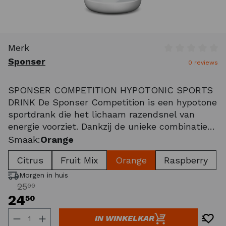
Merk
Gemiddelde wa
Sponser
0 reviews
SPONSER COMPETITION HYPOTONIC SPORTS
DRINK De Sponser Competition is een hypotone
sportdrank die het lichaam razendsnel van
energie voorziet. Dankzij de unieke combinatie
van een lage osmolariteit en een hoog
Smaak:
Orange
koolhydraatgehalte is er sprake van een
Citrus
Fruit Mix
Orange
Raspberry
optimale hydratatie tijdens de inspanning. De
sport
Morgen in huis
25
00
24
50
Producthoeveelheid: Voer de gewenste ho
IN WINKELKAR