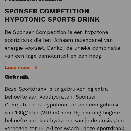
SPONSER COMPETITION
HYPOTONIC SPORTS DRINK
De Sponser Competition is een hypotone
sportdrank die het lichaam razendsnel van
energie voorziet. Dankzij de unieke combinatie
van een lage osmolariteit en een hoog
koolhydraatgehalte is er sprake van een
Lees meer
optimale hydratatie tijdens de inspanning. De
Gebruik
sportdrank wordt snel opgenomen door het
lichaam en levert dan ook sneller energie af
Deze Sportdrank is te gebruiken bij extra
dan een isotone sportdrank. De sportdrank richt
behoefte aan koolhydraten. Sponser
zich op het essentiële van een sportdrank,
Competition is Hypotoon tot een een gebruik
namelijk een optimale hydratatie bij een
van 100g/liter (240 mOsm). Bij een nog hogere
maximale energiedichtheid. Dit is mogelijk
behoefte aan koolhydraten kan je de dosis gaan
dankzij de unieke combinatie van een
verhogen tot 120g/liter waarbij deze sportdrank